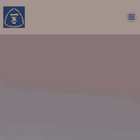
Перейти
до
вмісту