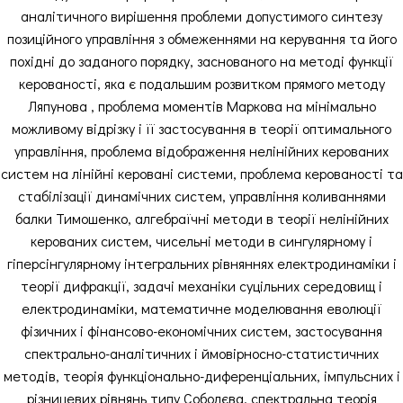
аналітичного вирішення проблеми допустимого синтезу
позиційного управління з обмеженнями на керування та його
похідні до заданого порядку, заснованого на методі функції
керованості, яка є подальшим розвитком прямого методу
Ляпунова , проблема моментів Маркова на мінімально
можливому відрізку і її застосування в теорії оптимального
управління, проблема відображення нелінійних керованих
систем на лінійні керовані системи, проблема керованості та
стабілізації динамічних систем, управління коливаннями
балки Тимошенко, алгебраїчні методи в теорії нелінійних
керованих систем, чисельні методи в сингулярному і
гіперсінгулярному інтегральних рівняннях електродинаміки і
теорії дифракції, задачі механіки суцільних середовищ і
електродинаміки, математичне моделювання еволюції
фізичних і фінансово-економічних систем, застосування
спектрально-аналітичних і ймовірносно-статистичних
методів, теорія функціонально-диференціальних, імпульсних і
різницевих рівнянь типу Соболєва, спектральна теорія