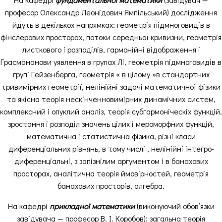
професор Олександр Леонідович Ямпільський) дослідження
йдуть в декількох напрямках: геометрія підмноговидів в
фінслерових просторах, потоки середньої кривизни, геометрія
листкового і розподілів, гармонійні відображення і
Грасмананови уявлення в групах Лі, геометрія підмноговидів в
групі Гейзенберга, геометрія « в цілому »в стандартних
тривимірних геометрії, нелінійні задачі математичної фізики
та якісна теорія нескінченновимірних динамічних систем,
комплексний і опуклий аналіз, теорія субгармоніческіх функцій,
зростання і розподіл значень цілих і мероморфних функцій,
математична і статистична фізика, різні класи
диференціальних рівнянь, в тому числі , нелінійні інтегро-
диференціальні, з запізнілим аргументом і в банахових
просторах, аналітична теорія ймовірностей, геометрія
банахових просторів, алгебра.
На кафедрі
прикладної математики
(виконуючий обов’язки
завідувача — професор В. І. Коробов): загальна теорія