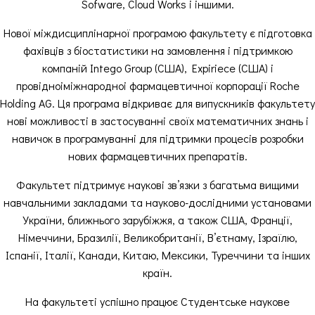
Sofware, Cloud Works і іншими.
Нової міждисциплінарної програмою факультету є підготовка
фахівців з біостатистики на замовлення і підтримкою
компаній Intego Group (США), Expiriece (США) і
провідноіміжнародноі фармацевтичної корпорації Roche
Holding AG. Ця програма відкриває для випускників факультету
нові можливості в застосуванні своїх математичних знань і
навичок в програмуванні для підтримки процесів розробки
нових фармацевтичних препаратів.
Факультет підтримує наукові зв’язки з багатьма вищими
навчальними закладами та науково-дослідними установами
України, ближнього зарубіжжя, а також США, Франції,
Німеччини, Бразилії, Великобританії, В’єтнаму, Ізраїлю,
Іспанії, Італії, Канади, Китаю, Мексики, Туреччини та інших
країн.
На факультеті успішно працює Студентське наукове