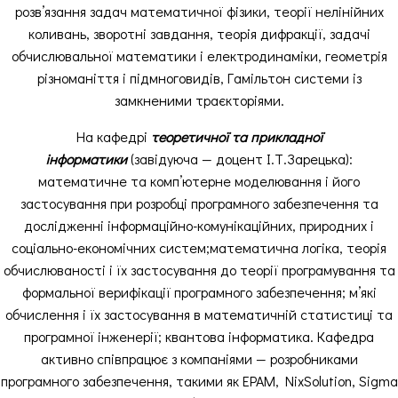
розв’язання задач математичної фізики, теорії нелінійних
коливань, зворотні завдання, теорія дифракції, задачі
обчислювальної математики і електродинаміки, геометрія
різноманіття і підмноговидів, Гамільтон системи із
замкненими траєкторіями.
На кафедрі
теоретичної та прикладної
інформатики
(завідуюча — доцент І.Т.Зарецька):
математичне та комп’ютерне моделювання і його
застосування при розробці програмного забезпечення та
дослідженні інформаційно-комунікаційних, природних і
соціально-економічних систем;математична логіка, теорія
обчислюваності і їх застосування до теорії програмування та
формальної верифікації програмного забезпечення; м’які
обчислення і їх застосування в математичній статистиці та
програмної інженерії; квантова інформатика. Кафедра
активно співпрацює з компаніями — розробниками
програмного забезпечення, такими як EPAM, NixSolution, Sigma