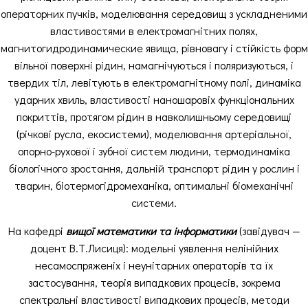
операторних пучків, моделювання середовищ з ускладненими
властивостями в електромагнітних полях,
магнитогидродинамические явища, рівновагу і стійкість форм
вільної поверхні рідин, намагнічуються і поляризуються, і
твердих тіл, левітують в електромагнітному полі, динаміка
ударних хвиль, властивості наношаровіх функціональних
покриттів, протягом рідин в навколишньому середовищі
(річкові русла, екосистеми), моделювання артеріальної,
опорно-рухової і зубної систем людини, термодинаміка
біологічного зростання, дальній транспорт рідин у рослин і
тварин, біотермогідромеханіка, оптимальні біомеханічні
системи.
На кафедрі
вищої математики та інформатики
(завідувач —
доцент В.Т.Лисиця): модельні уявлення нелінійних
несамоспряженіх і неунітарних операторів та їх
застосування, теорія випадкових процесів, зокрема
спектральні властивості випадкових процесів, методи