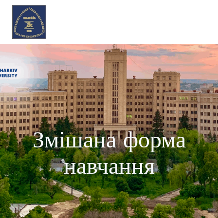
Перейти
до
вмісту
Змішана форма
навчання