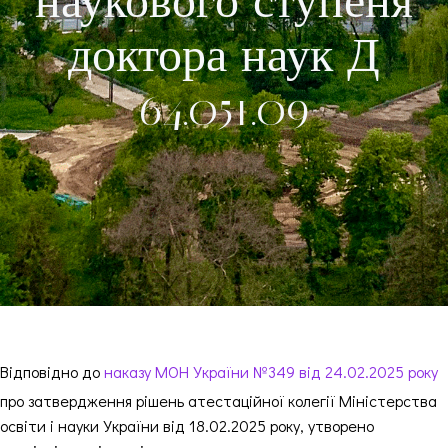
наукового ступеня
доктора наук Д
64.051.09
Відповідно до
наказу МОН України №349 від 24.02.2025 року
про затвердження рішень атестаційної колегії Міністерства
освіти і науки України від 18.02.2025 року, утворено