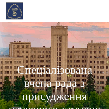
Спеціалізована
вчена рада з
присудження