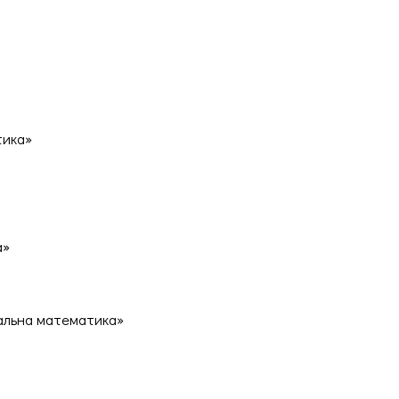
тика»
а»
альна математика»