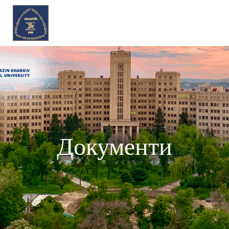
Перейти
до
вмісту
Документи