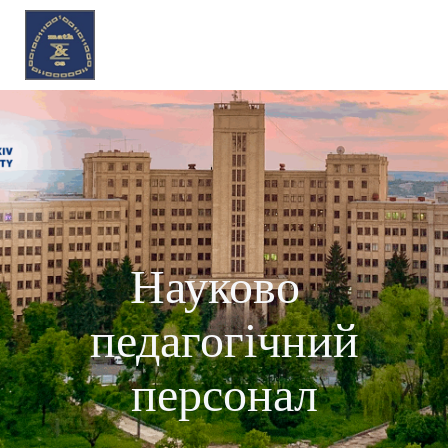
Перейти
до
вмісту
Науково-
педагогічний
персонал