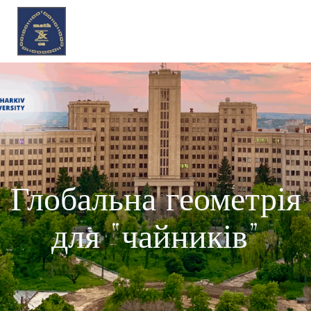
Перейти
до
вмісту
Глобальна геометрія
для “чайників”