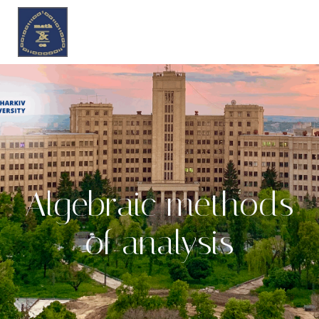
Перейти
до
вмісту
Algebraic methods
of analysis