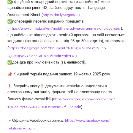
офіційний міжнародний сертифікат з англійської мови
щонайменше рівня В2; за його відсутності – Language
https://bit.ly/3sgaxOJ
Assessment Sheet (
),
попередній перелік вибраних предметів
https://www.uni.lodz.pl/en/
mobility-study-programmes-and-
courses
(
),
що найбільше відповідають освітній програмі, на якій навчається
кандидат (загальна кількість – від 26 до 30 кредитів), за формою
https://docs.google.com/
document/d/1HVgMNEaVB61Pk35b-
(
Oji45lxj9eVY3iahFQd_oia-VI/
edit?tab=t.0
),
довідка про інклюзивність (за наявності).
Кінцевий термін подання заявок: 19 жовтня 2025 року
Зверніть увагу
документи необхідно надсилати в
електронному вигляді у форматі pdf на електронну пошту
https://docs.google.com/
document/d/
Вашого факультету/ННІ (
17pTo5Psp0GSGNYUI8JQoHozIdCPfT
_Eo/edit
).
https://www.facebook.com/int.
Офіційна Facebook-сторінка:
relations.karazin