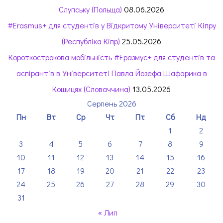
Слупську (Польща)
08.06.2026
#Erasmus+ для студентів у Відкритому Університеті Кіпру
(Республіка Кіпр)
25.05.2026
Короткострокова мобільність #Еразмус+ для студентів та
аспірантів в Університеті Павла Йозефа Шафарика в
Кошицях (Словаччина)
13.05.2026
Серпень 2026
Пн
Вт
Ср
Чт
Пт
Сб
Нд
1
2
3
4
5
6
7
8
9
10
11
12
13
14
15
16
17
18
19
20
21
22
23
24
25
26
27
28
29
30
31
« Лип