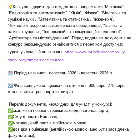
Конкурс відкрито для студентів за напрямками “Механіка”,
“Електроніка та автоматизація”, “Хімія”, “Фізика”, “Біологічні та
суміжні науки”, “Математика та статистика”, “Інженерія”,
“Технології охорони навколишнього середовища”, “Бізнес та
адміністрування”, “Інформаційні та комунікаційні технології”,
“Архітектура та містобудування”. Перед поданням документів на
конкурс рекомендуємо ознайомитися з переліком доступних
https://www.uni.lodz.pl/en/
mobility-
курсів у Лоздькій політехніці:
study-programmes-and-
courses
Період навчання : березень 2026 – вересень 2026 р.
Фінансові умови: щомісячна стипендія 800 євро, 275 євро
для покриття транспортних витрат.
Перелік документів, необхідних для участі у конкурсі:
скан-копія першої сторінки закордонного паспорта,
CV у форматі Europass,
мотиваційний лист англійською мовою,
довідка з оцінками (англійською мовою, має бути засвідчена
факультетом),