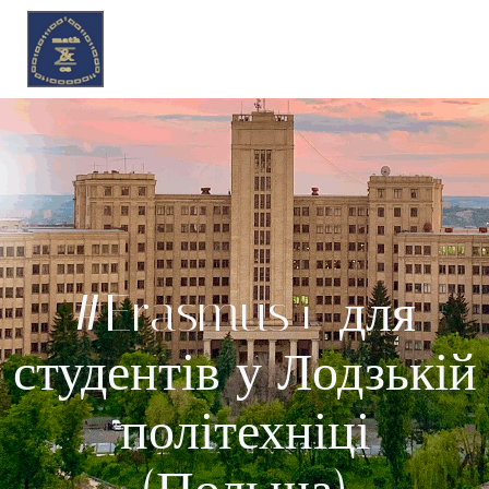
#Erasmus+ для
студентів у Лодзькій
політехніці