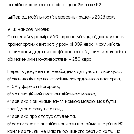
англійською мовою на рівні щонайменше В2.
📅Період мобільності: вересень-грудень 2026 року
✔ Фінансові умови:
Стипендія у розмірі 850 євро на місяць, відшкодування
транспортних витрат у розмірі 309 євро; можливість
отримання додаткової фінансової підтримки для осіб з
обмеженими можливостями – 250 євро.
Перелік документів, необхідних для участі у конкурсі:
✅скан-копія першої сторінки закордонного паспорта,
✅CV у форматі Europass,
✅мотиваційний лист англійською мовою,
✅довідка з оцінками (англійською мовою, має бути
засвідчена факультетом),
✅️довідка про статус студента,
✅сертифікат з англійської мови щонайменше рівня В2;
кандидати, які не мають офіційного сертифікату, що