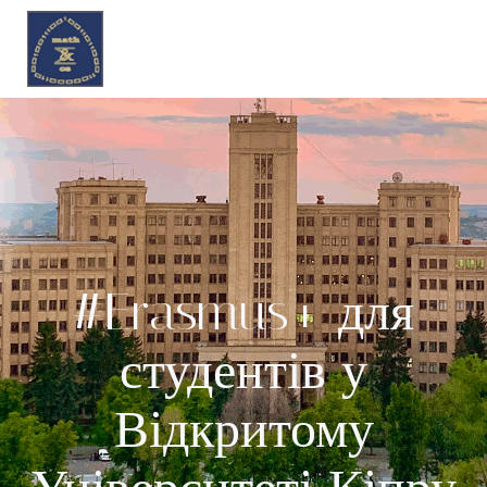
#Erasmus+ для
студентів у
Відкритому