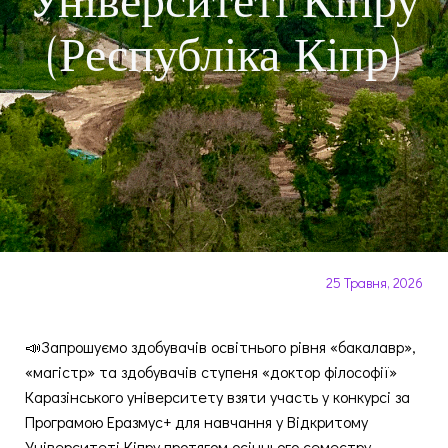
Університеті Кіпру
(Республіка Кіпр)
25 Травня, 2026
📣Запрошуємо здобувачів освітнього рівня «бакалавр»,
«магістр» та здобувачів ступеня «доктор філософії»
Каразінського університету взяти участь у конкурсі за
Програмою Еразмус+ для навчання у Відкритому
Університеті Кіпру протягом осіннього семестру