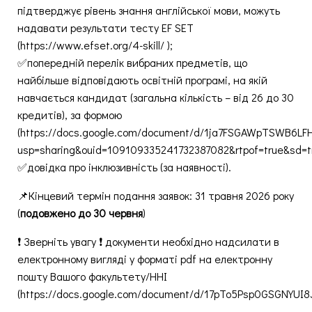
підтверджує рівень знання англійської мови, можуть
надавати результати тесту EF SET
(https://www.efset.org/4-skill/ );
✅попередній перелік вибраних предметів, що
найбільше відповідають освітній програмі, на якій
навчається кандидат (загальна кількість – від 26 до 30
кредитів), за формою
(https://docs.google.com/document/d/1ja7FSGAWpTSWB6LF
usp=sharing&ouid=109109335241732387082&rtpof=true&sd=tr
✅довідка про інклюзивність (за наявності).
📌Кінцевий термін подання заявок: 31 травня 2026 року
(
подовжено до 30 червня
)
❗ Зверніть увагу ❗ документи необхідно надсилати в
електронному вигляді у форматі pdf на електронну
пошту Вашого факультету/ННІ
(https://docs.google.com/document/d/17pTo5Psp0GSGNYUI8J