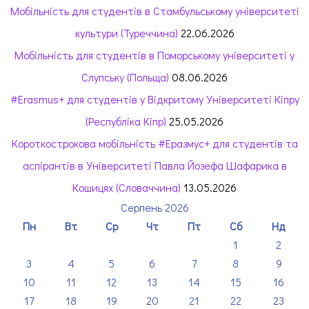
Мобільність для студентів в Стамбульському університеті
культури (Туреччина)
22.06.2026
Мобільність для студентів в Поморському університеті у
Слупську (Польща)
08.06.2026
#Erasmus+ для студентів у Відкритому Університеті Кіпру
(Республіка Кіпр)
25.05.2026
Короткострокова мобільність #Еразмус+ для студентів та
аспірантів в Університеті Павла Йозефа Шафарика в
Кошицях (Словаччина)
13.05.2026
Серпень 2026
Пн
Вт
Ср
Чт
Пт
Сб
Нд
1
2
3
4
5
6
7
8
9
10
11
12
13
14
15
16
17
18
19
20
21
22
23