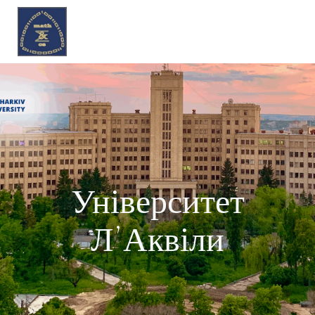
Перейти
до
вмісту
Університет
Л’Аквіли