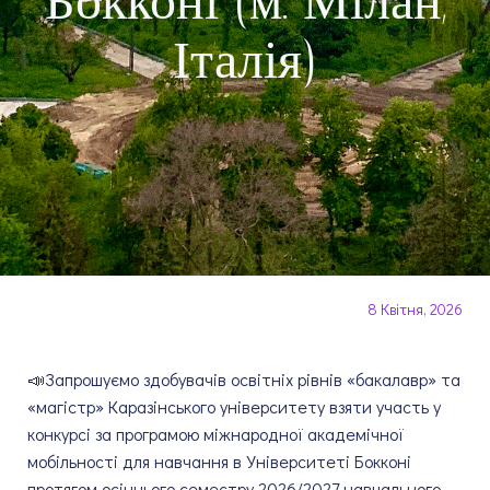
Бокконі (м. Мілан,
Італія)
8 Квітня, 2026
📣Запрошуємо здобувачів освітніх рівнів «бакалавр» та
«магістр» Каразінського університету взяти участь у
конкурсі за програмою міжнародної академічної
мобільності для навчання в Університеті Бокконі
протягом осіннього семестру 2026/2027 навчального