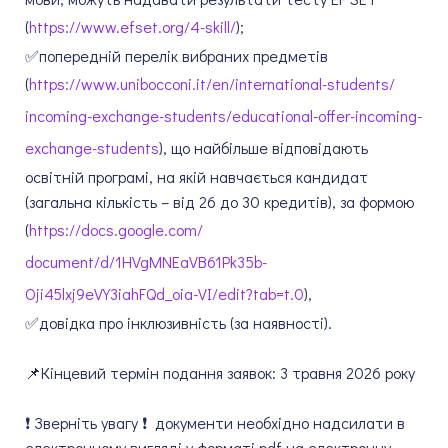
(
https://www.efset.org/4-
skill/
);
✅️попередній перелік вибраних предметів
(
https://www.unibocconi.it/en/
international-students/
incoming-exchange-students/
educational-offer-incoming-
exchange-students
), що найбільше відповідають
освітній програмі, на якій навчається кандидат
(загальна кількість – від 26 до 30 кредитів), за формою
(
https://docs.google.com/
document/d/1HVgMNEaVB61Pk35b-
Oji45lxj9eVY3iahFQd_oia-VI/
edit?tab=t.0
),
✅️довідка про інклюзивність (за наявності).
📌Кінцевий термін подання заявок: 3 травня 2026 року
❗ Зверніть увагу ❗ документи необхідно надсилати в
електронному вигляді у форматі pdf на електронну