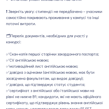
❗ Зверніть увагу: стипендії не передбачено – учасники
самостійно покривають проживання у кампусі та інші
поточні витрати.
🗂Перелік документів, необхідних для участі у
конкурсі:
✅️Скан-копія першої сторінки закордонного паспорта;
✅️CV англійською мовою;
✅️мотиваційний лист англійською мовою;
✅️довідка з оцінками (англійською мовою, має бути
засвідчена факультетом, що видає довідку);
✅️️довідка, що підтверджує статус студента;
✅️сертифікат з англійської або італійської мови на
рівні не нижче В1; кандидати, які не мають офіційного
сертифікату, що підтверджує рівень знання англійської
мови, можуть надавати результати тесту EF SET