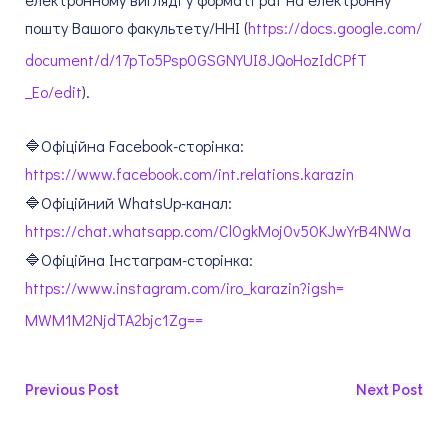
пошту Вашого факультету/ННІ (
https://docs.google.com/
document/d/
17pTo5Psp0GSGNYUI8JQoHozIdCPfT
_Eo/edit
).
🔷Офіційна Facebook-сторінка:
https://www.facebook.com/int.
relations.karazin
🔷Офіційний WhatsUp-канал:
https://chat.whatsapp.com/
Cl0gkMoj0v50KJwYrB4NWa
🔷Офіційна Інстаграм-сторінка:
https://www.instagram.com/iro_
karazin?igsh=
MWM1M2NjdTA2bjc1Zg==
Previous Post
Next Post