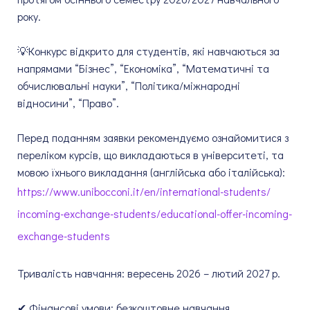
року.
💡Конкурс відкрито для студентів, які навчаються за
напрямами “Бізнес”, “Економіка”, “Математичні та
обчислювальні науки”, “Політика/міжнародні
відносини”, “Право”.
Перед поданням заявки рекомендуємо ознайомитися з
переліком курсів, що викладаються в університеті, та
мовою їхнього викладання (англійська або італійська):
https://www.unibocconi.it/en/
international-students/
incoming-exchange-students/
educational-offer-incoming-
exchange-students
Тривалість навчання: вересень 2026 – лютий 2027 р.
✔︎ Фінансові умови: безкоштовне навчання.