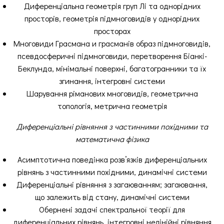
Диференціальна геометрія груп Лі та однорідних
просторів, геометрія підмноговидів у однорідних
просторах
Многовиди Грасмана и грасманів образ підмноговидів,
псевдосферичні підмноговиди, перетворення Біанкі-
Беклунда, мінімальні поверхні, багатогранники та їх
згинання, інтегровні системи
Шарування ріманових многовидів, геометрична
топологія, метрична геометрія
Диференціальні рівняння з частинними похідними та
математична фізика
Асимптотична поведінка розв’язків диференціальних
рівнянь з частинними похідними, динамічні системи
Диференціальні рівняння з загаюванням; загаювання,
що залежить від стану, динамічні системи
Обернені задачі спектральної теорії для
диференціальних рівнянь, інтегровні нелінійні рівняння