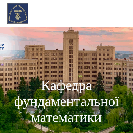
Перейти
до
вмісту
Кафедра
фундаментальної
математики