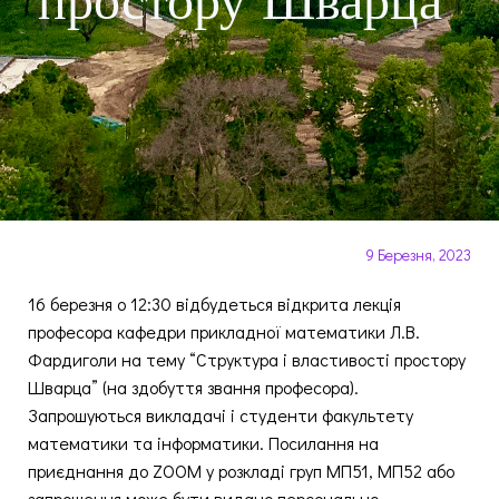
простору Шварца”
9 Березня, 2023
16 березня о 12:30 відбудеться відкрита лекція
професора кафедри прикладної математики Л.В.
Фардиголи на тему “Структура і властивості простору
Шварца” (на здобуття звання професора).
Запрошуються викладачі і студенти факультету
математики та інформатики. Посилання на
приєднання до ZOOM у розкладі груп МП51, МП52 або
запрошення може бути видано персонально