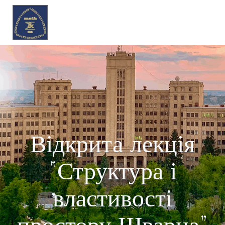
Перейти
до
вмісту
Відкрита лекція
“Структура і
властивості