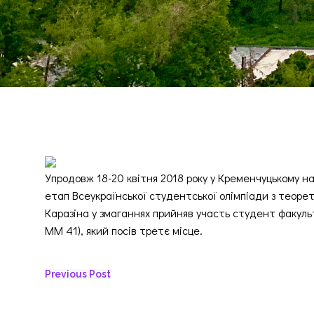
Упродовж 18-20 квітня 2018 року у Кременчуцькому н
етап Всеукраїнської студентської олімпіади з теорети
Каразіна у змаганнях прийняв участь студент факуль
ММ 41), який посів третє місце.
Навігація
Previous Post