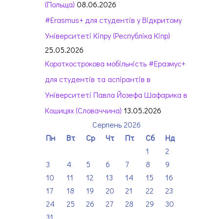
(Польща)
08.06.2026
#Erasmus+ для студентів у Відкритому
Університеті Кіпру (Республіка Кіпр)
25.05.2026
Короткострокова мобільність #Еразмус+
для студентів та аспірантів в
Університеті Павла Йозефа Шафарика в
Кошицях (Словаччина)
13.05.2026
Серпень 2026
Пн
Вт
Ср
Чт
Пт
Сб
Нд
1
2
3
4
5
6
7
8
9
10
11
12
13
14
15
16
17
18
19
20
21
22
23
24
25
26
27
28
29
30
31