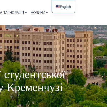
English
А ТА ІНОВАЦІЇ
НОВИНИ
 студентської
 у Кременчузі