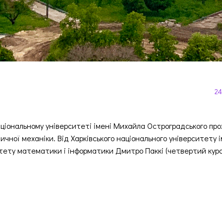
24
аціональному університеті імені Михайла Остроградського про
чної механіки. Від Харківського національного університету і
тету математики і інформатики Дмитро Паккі (четвертий курс
Навігація