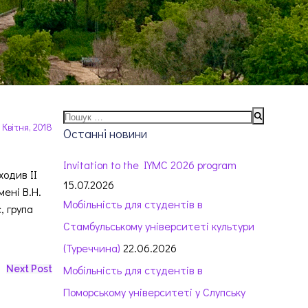
Пошук:
 Квітня, 2018
Останні новини
Invitation to the IYMC 2026 program
ходив ІІ
15.07.2026
мені В.Н.
Мобільність для студентів в
, група
Стамбульському університеті культури
(Туреччина)
22.06.2026
Мобільність для студентів в
Next Post
Поморському університеті у Слупську