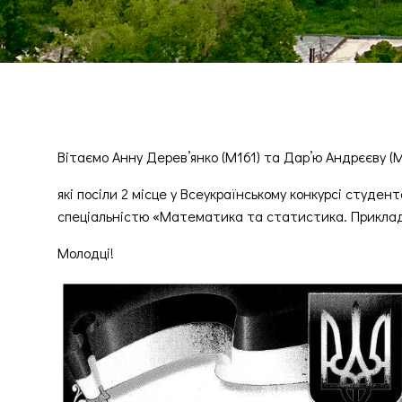
Вітаємо Анну Дерев’янко (М161) та Дар’ю Андрєєву (М
які посіли 2 місце у Всеукраїнському конкурсі студентс
спеціальністю «Математика та статистика. Прикл
Молодці!