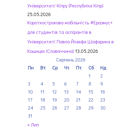
Університеті Кіпру (Республіка Кіпр)
25.05.2026
Короткострокова мобільність #Еразмус+
для студентів та аспірантів в
Університеті Павла Йозефа Шафарика в
Кошицях (Словаччина)
13.05.2026
Серпень 2026
Пн
Вт
Ср
Чт
Пт
Сб
Нд
1
2
3
4
5
6
7
8
9
10
11
12
13
14
15
16
17
18
19
20
21
22
23
24
25
26
27
28
29
30
31
« Лип