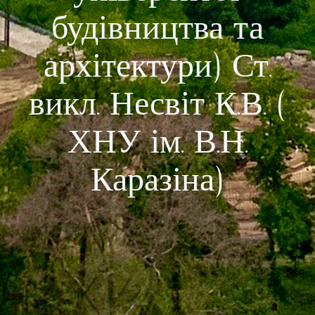
будівництва та
архітектури) Ст.
викл. Несвіт К.В. (
ХНУ ім. В.Н.
Каразіна)