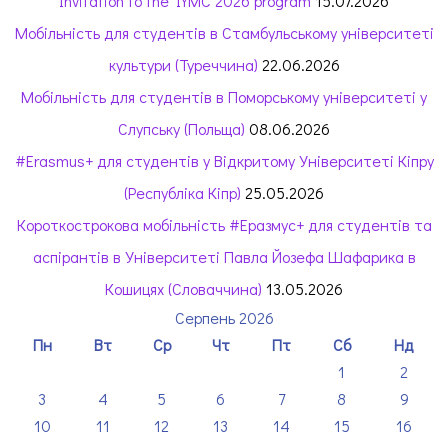
Invitation to the IYMC 2026 program
15.07.2026
Мобільність для студентів в Стамбульському університеті
культури (Туреччина)
22.06.2026
Мобільність для студентів в Поморському університеті у
Слупську (Польща)
08.06.2026
#Erasmus+ для студентів у Відкритому Університеті Кіпру
(Республіка Кіпр)
25.05.2026
Короткострокова мобільність #Еразмус+ для студентів та
аспірантів в Університеті Павла Йозефа Шафарика в
Кошицях (Словаччина)
13.05.2026
Серпень 2026
Пн
Вт
Ср
Чт
Пт
Сб
Нд
1
2
3
4
5
6
7
8
9
10
11
12
13
14
15
16