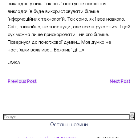
викладав у них. Так ось і наступне покоління
викладачів буде використовувати більше
інформаційних технологій. Так само, як і все навколо.
Світ, звичайно, не знає куди, але все ж рухається, і цей
рух можна лише прискорювати і нічого більше.
Повернуся до початкової думки… Моя думка не
настільки важлива… Важливі дії…»
UMKA
Навігація
Навігація
Previous Post
Next Post
запису
запису
Пошук:
Останні новини