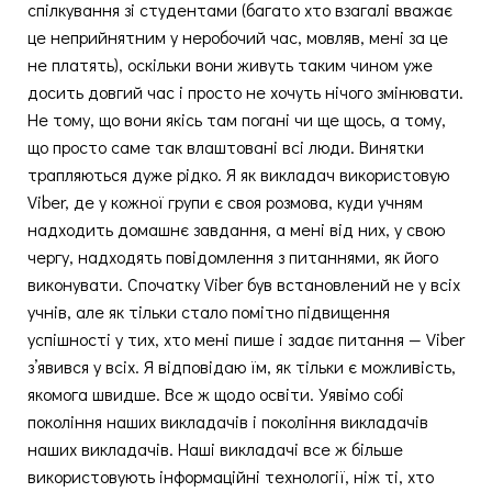
спілкування зі студентами (багато хто взагалі вважає
це неприйнятним у неробочий час, мовляв, мені за це
не платять), оскільки вони живуть таким чином уже
досить довгий час і просто не хочуть нічого змінювати.
Не тому, що вони якісь там погані чи ще щось, а тому,
що просто саме так влаштовані всі люди. Винятки
трапляються дуже рідко. Я як викладач використовую
Viber, де у кожної групи є своя розмова, куди учням
надходить домашнє завдання, а мені від них, у свою
чергу, надходять повідомлення з питаннями, як його
виконувати. Спочатку Viber був встановлений не у всіх
учнів, але як тільки стало помітно підвищення
успішності у тих, хто мені пише і задає питання — Viber
з’явився у всіх. Я відповідаю їм, як тільки є можливість,
якомога швидше. Все ж щодо освіти. Уявімо собі
покоління наших викладачів і покоління викладачів
наших викладачів. Наші викладачі все ж більше
використовують інформаційні технології, ніж ті, хто