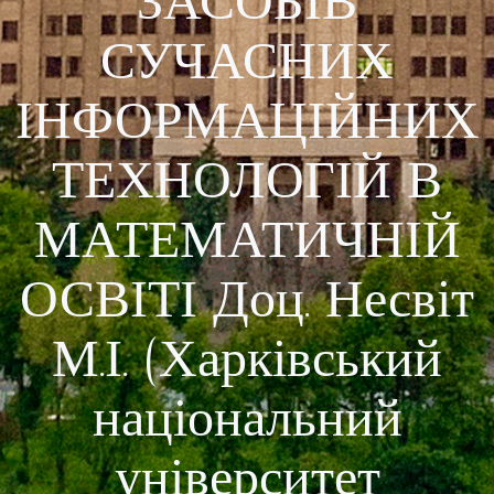
ЗАСОБІВ
СУЧАСНИХ
ІНФОРМАЦІЙНИХ
ТЕХНОЛОГІЙ В
МАТЕМАТИЧНІЙ
ОСВІТІ Доц. Несвіт
М.І. (Харківський
національний
університет