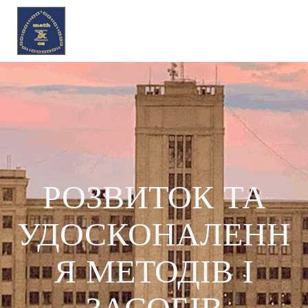
Перейти
до
вмісту
РОЗВИТОК ТА
УДОСКОНАЛЕНН
Я МЕТОДІВ І