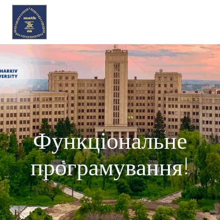
Перейти
до
вмісту
Функціональне
програмування!