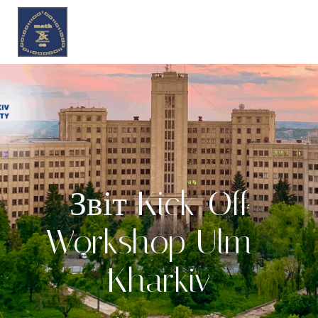
Перейти
до
вмісту
Звіт Kick-Off
Workshop Ulm–
Kharkiv