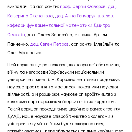
викладачі та аспіранти:
проф. Сергій Фаворов
,
доц.
Катерина Степанова
,
доц. Анна Гончарук
,
в.о. зав.
кафедри фундаментальної математики Дмитро
Селютін
, доц. Олеся Заварзіна, ст. викл. Артем
Панченко,
доц. Євген Петров
, аспіранти Ілля Ільїн та
Олег Афанасьєв.
Цей воркшоп ще раз показав, що попри всі обставини,
війну та негаразди Харківський національний
університет імені В. Н. Каразіна не тільки продовжує
наукове зростання та має високі показники наукової
діяльності, а й розширює наукове співробітництво з
колегами партнерських університетів за кордоном.
Такий воркшоп проходитиме щорічно в рамках гранту
ДААД, наше наукове співробітництво з колегами з
університету міста Ульм буде поширюватися,
поглиблюватися, передбачається спільне керівництво