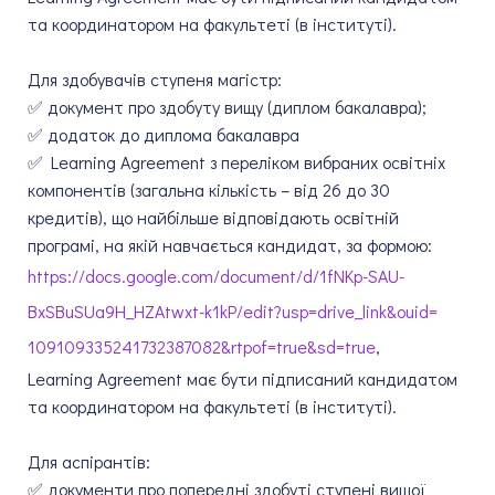
та координатором на факультеті (в інституті).
Для здобувачів ступеня магістр:
✅ документ про здобуту вищу (диплом бакалавра);
✅ додаток до диплома бакалавра
✅ Learning Agreement з переліком вибраних освітніх
компонентів (загальна кількість – від 26 до 30
кредитів), що найбільше відповідають освітній
програмі, на якій навчається кандидат, за формою:
https://docs.google.com/
document/d/1fNKp-SAU-
BxSBuSUa9H_HZAtwxt-k1kP/edit?
usp=drive_link&ouid=
109109335241732387082&rtpof=
true&sd=true
,
Learning Agreement має бути підписаний кандидатом
та координатором на факультеті (в інституті).
Для аспірантів:
✅ документи про попередні здобуті ступені вищої