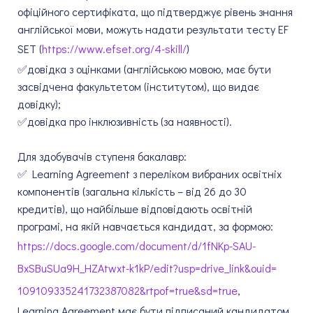
офіційного сертифіката, що підтверджує рівень знання
англійської мови, можуть надати результати тесту EF
SET (
https://www.efset.org/4-
skill/
)
✅довідка з оцінками (англійською мовою, має бути
засвідчена факультетом (інститутом), що видає
довідку);
✅довідка про інклюзивність (за наявності).
Для здобувачів ступеня бакалавр:
✅ Learning Agreement з переліком вибраних освітніх
компонентів (загальна кількість – від 26 до 30
кредитів), що найбільше відповідають освітній
програмі, на якій навчається кандидат, за формою:
https://docs.google.com/
document/d/1fNKp-SAU-
BxSBuSUa9H_HZAtwxt-k1kP/edit?
usp=drive_link&ouid=
109109335241732387082&rtpof=
true&sd=true
,
Learning Agreement має бути підписаний кандидатом