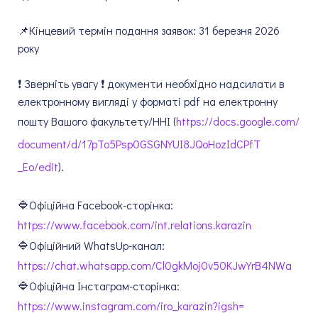
📌Кінцевий термін подання заявок: 31 березня 2026
року
❗ Зверніть увагу ❗ документи необхідно надсилати в
електронному вигляді у форматі pdf на електронну
пошту Вашого факультету/ННІ (
https://docs.google.com/
document/d/
17pTo5Psp0GSGNYUI8JQoHozIdCPfT
_Eo/edit
).
🔷Офіційна Facebook-сторінка:
https://www.facebook.com/int.
relations.karazin
🔷Офіційний WhatsUp-канал:
https://chat.whatsapp.com/
Cl0gkMoj0v50KJwYrB4NWa
🔷Офіційна Інстаграм-сторінка:
https://www.instagram.com/iro_
karazin?igsh=