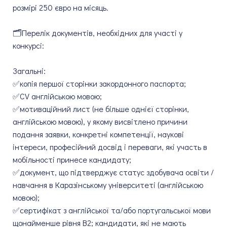
розмірі 250 євро на місяць.
🗂Перелік документів, необхідних для участі у
конкурсі:
Загальні:
✅копія першої сторінки закордонного паспорта;
✅CV англійською мовою;
✅мотиваційний лист (не більше однієї сторінки,
англійською мовою), у якому висвітлено причини
подання заявки, конкретні компетенції, наукові
інтереси, професійний досвід і переваги, які участь в
мобільності принесе кандидату;
✅документ, що підтверджує статус здобувача освіти /
навчання в Каразінському університеті (англійською
мовою);
✅сертифікат з англійської та/або португальської мови
щонайменше рівня B2; кандидати, які не мають