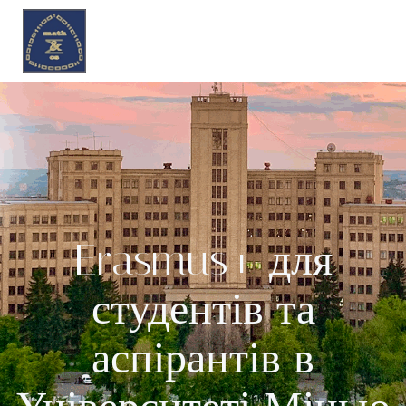
Erasmus+ для
студентів та
аспірантів в