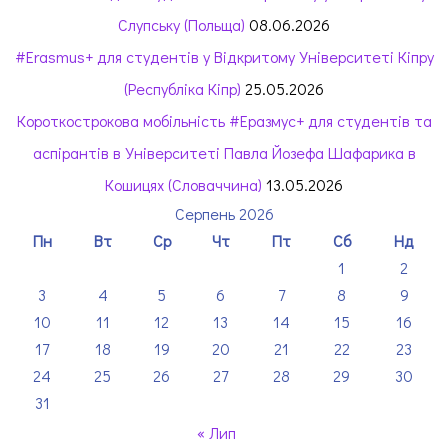
Слупську (Польща)
08.06.2026
#Erasmus+ для студентів у Відкритому Університеті Кіпру
(Республіка Кіпр)
25.05.2026
Короткострокова мобільність #Еразмус+ для студентів та
аспірантів в Університеті Павла Йозефа Шафарика в
Кошицях (Словаччина)
13.05.2026
Серпень 2026
Пн
Вт
Ср
Чт
Пт
Сб
Нд
1
2
3
4
5
6
7
8
9
10
11
12
13
14
15
16
17
18
19
20
21
22
23
24
25
26
27
28
29
30
31
« Лип