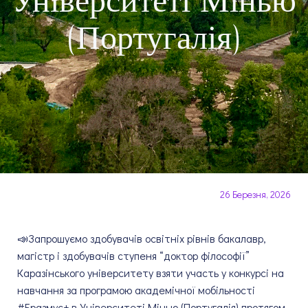
Університеті Мінью
(Португалія)
26 Березня, 2026
📣Запрошуємо здобувачів освітніх рівнів бакалавр,
магістр і здобувачів ступеня “доктор філософії”
Каразінського університету взяти участь у конкурсі на
навчання за програмою академічної мобільності
#Еразмус+ в Університеті Мінью (Португалія) протягом