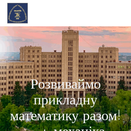
Перейти
до
вмісту
Розвиваймо
прикладну
математику разом!