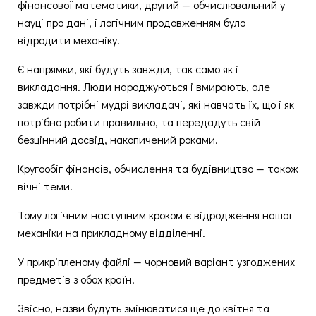
фінансової математики, другий — обчислювальний у
науці про дані, і логічним продовженням було
відродити механіку.
Є напрямки, які будуть завжди, так само як і
викладання. Люди народжуються і вмирають, але
завжди потрібні мудрі викладачі, які навчать їх, що і як
потрібно робити правильно, та передадуть свій
безцінний досвід, накопичений роками.
Кругообіг фінансів, обчислення та будівництво — також
вічні теми.
Тому логічним наступним кроком є відродження нашої
механіки на прикладному відділенні.
У прикріпленому файлі — чорновий варіант узгоджених
предметів з обох країн.
Звісно, назви будуть змінюватися ще до квітня та